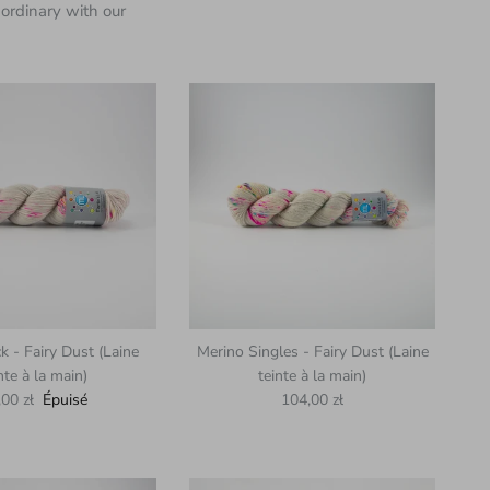
ordinary with our
 - Fairy Dust (Laine
Merino Singles - Fairy Dust (Laine
nte à la main)
teinte à la main)
x habituel
Prix habituel
,00 zł
Épuisé
104,00 zł