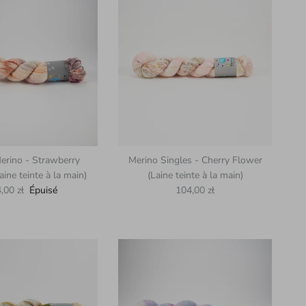
rino - Strawberry
Merino Singles - Cherry Flower
aine teinte à la main)
(Laine teinte à la main)
x habituel
Prix habituel
,00 zł
Épuisé
104,00 zł