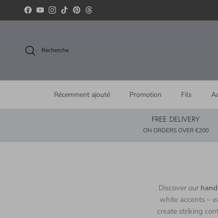
Aller au contenu
Facebook
YouTube
Instagram
TikTok
Pinterest
Threads
Recherche
Récemment ajouté
Promotion
Fils
Ac
FREE DELIVERY
ON ORDERS OVER €200
Discover our
hand
white accents – e
create striking con