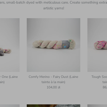
ers, small-batch dyed with meticulous care. Create something extra
artistic yarns!
 One (Laine
Comfy Merino - Fairy Dust (Laine
Tough Sock
ain)
teinte à la main)
tei
uel
Prix habituel
Pri
104,00 zł
86