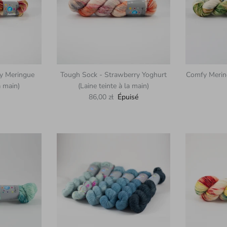
y Meringue
Tough Sock - Strawberry Yoghurt
Comfy Merino
a main)
(Laine teinte à la main)
uel
Prix habituel
86,00 zł
Épuisé