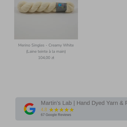
Merino Singles - Creamy White
(Laine teinte à la main)
Prix habituel
104,00 zł
Martin's Lab | Hand Dyed Yarn & 
★★★★★
4.8
67
Google Reviews