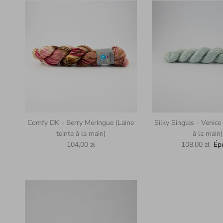
Comfy DK - Berry Meringue (Laine
Silky Singles - Venice 
teinte à la main)
à la main)
Prix habituel
Prix habituel
104,00 zł
108,00 zł
Ép