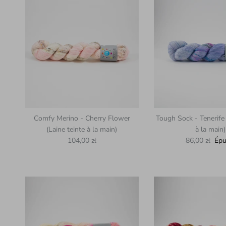
Comfy Merino - Cherry Flower
Tough Sock - Tenerife 
(Laine teinte à la main)
à la main)
Prix habituel
Prix habituel
104,00 zł
86,00 zł
Épu