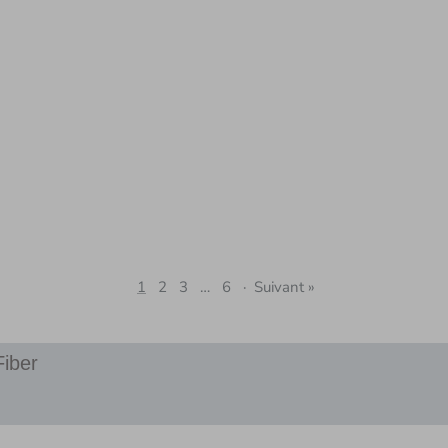
1
2
3
…
6
·
Suivant »
Fiber