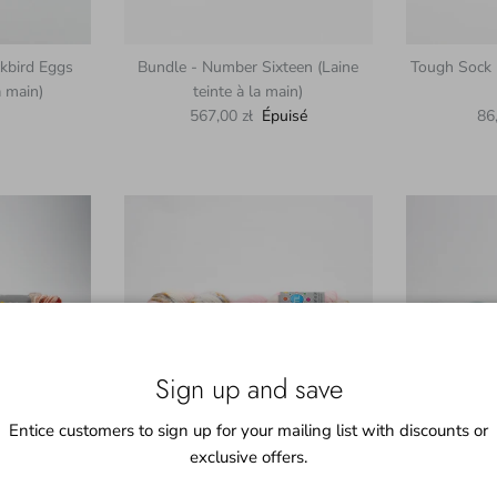
kbird Eggs
Bundle - Number Sixteen (Laine
Tough Sock -
a main)
teinte à la main)
uel
Prix habituel
Pri
567,00 zł
Épuisé
86
Sign up and save
Entice customers to sign up for your mailing list with discounts or
exclusive offers.
trawberry
Tough Sock - Cherry Flower (Laine
Silky Mohair 
 à la main)
teinte à la main)