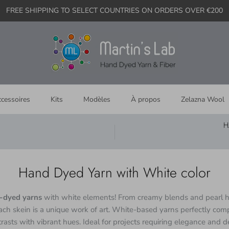
FREE SHIPPING TO SELECT COUNTRIES ON ORDERS OVER €200
cessoires
Kits
Modèles
À propos
Zelazna Wool
H
Hand Dyed Yarn with White color
-dyed yarns
with white elements! From creamy blends and pearl h
ach skein is a unique work of art. White-based yarns perfectly com
trasts with vibrant hues. Ideal for projects requiring elegance and 