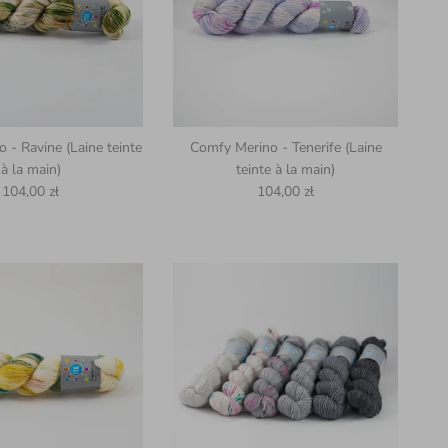
 - Ravine (Laine teinte
Comfy Merino - Tenerife (Laine
à la main)
teinte à la main)
Prix habituel
Prix habituel
104,00 zł
104,00 zł