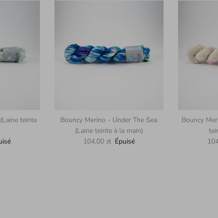
(Laine teinte
Bouncy Merino - Under The Sea
Bouncy Meri
(Laine teinte à la main)
tei
Prix habituel
Pri
uisé
104,00 zł
Épuisé
104