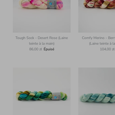
Tough Sock - Desert Rose (Laine
Comfy Merino - Berr
teinte à la main)
(Laine teinte à l
Prix habituel
Prix habit
86,00 zł
Épuisé
104,00 zł