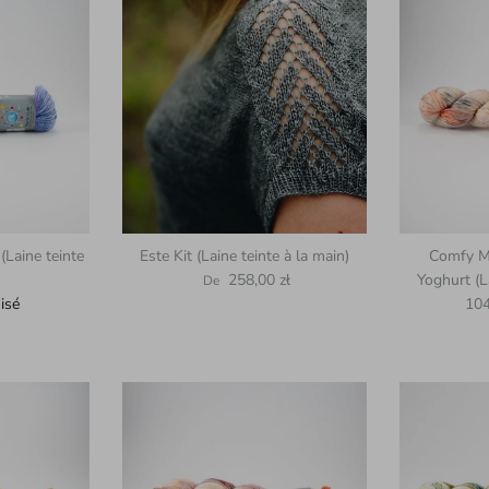
(Laine teinte
Este Kit (Laine teinte à la main)
Comfy Me
Prix habituel
258,00 zł
Yoghurt (L
De
Pri
isé
104