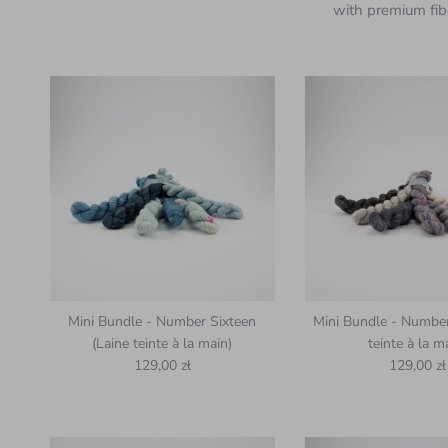
with premium fib
Mini Bundle - Number Sixteen
Mini Bundle - Number
(Laine teinte à la main)
teinte à la m
Prix habituel
Prix habit
129,00 zł
129,00 zł