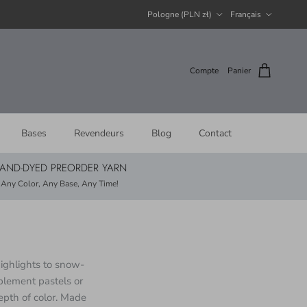
Pays
Langue
Pologne (PLN zł)
Français
Compte
Panier
Bases
Revendeurs
Blog
Contact
AND-DYED PREORDER YARN
Any Color, Any Base, Any Time!
ighlights to snow-
plement pastels or
depth of color. Made