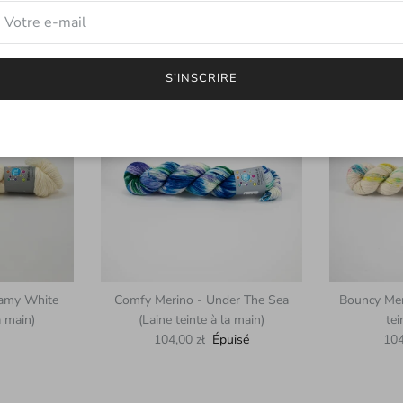
Prix habituel
uisé
86,00 zł
Épuisé
S’INSCRIRE
eamy White
Comfy Merino - Under The Sea
Bouncy Mer
a main)
(Laine teinte à la main)
tei
uel
Prix habituel
Pri
104,00 zł
Épuisé
104