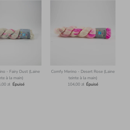
no - Fairy Dust (Laine
Comfy Merino - Desert Rose (Laine
nte à la main)
teinte à la main)
x habituel
Prix habituel
,00 zł
Épuisé
104,00 zł
Épuisé