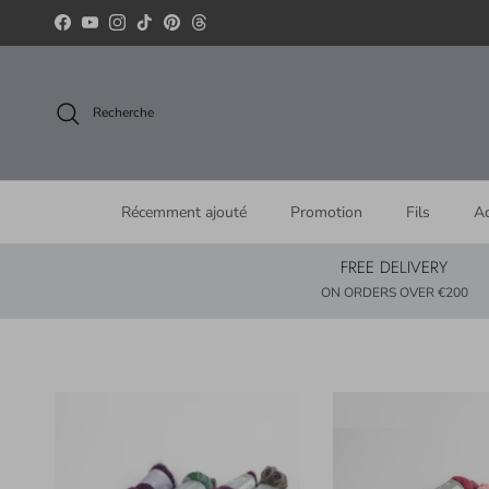
Aller au contenu
Facebook
YouTube
Instagram
TikTok
Pinterest
Threads
Recherche
Récemment ajouté
Promotion
Fils
Ac
FREE DELIVERY
ON ORDERS OVER €200