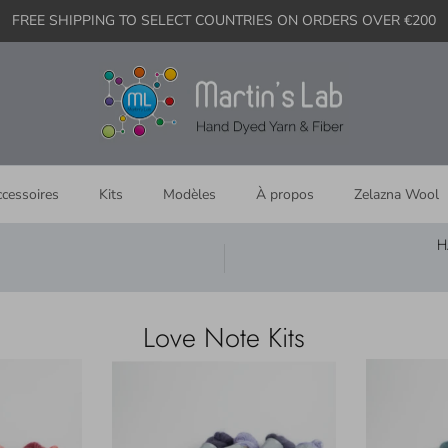
FREE SHIPPING TO SELECT COUNTRIES ON ORDERS OVER €200
cessoires
Kits
Modèles
À propos
Zelazna Wool
H
Love Note Kits