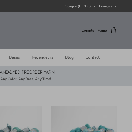
Pays
Langue
Pologne (PLN zł)
Français
Compte
Panier
Bases
Revendeurs
Blog
Contact
AND-DYED PREORDER YARN
Any Color, Any Base, Any Time!