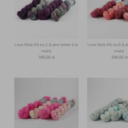
Love Note Kit no.1 (Laine teinte à la
Love Note Kit no.6 (Lai
main)
main)
Prix habituel
Prix habit
396,00 zł
396,00 zł