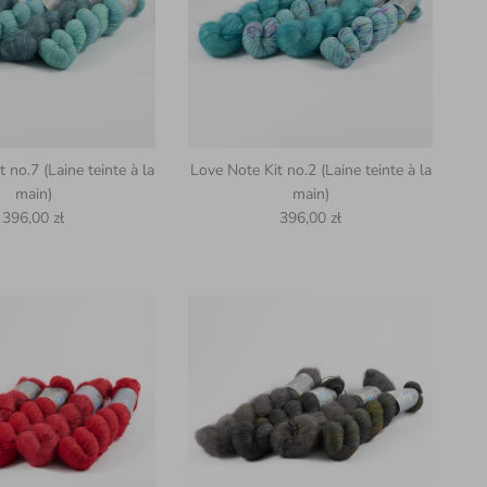
 no.7 (Laine teinte à la
Love Note Kit no.2 (Laine teinte à la
main)
main)
Prix habituel
Prix habituel
396,00 zł
396,00 zł