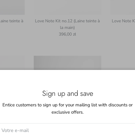
aine teinte à
Love Note Kit no.12 (Laine teinte à
Love Note Ki
la main)
uel
Prix habituel
396,00 zł
Sign up and save
Entice customers to sign up for your mailing list with discounts or
exclusive offers.
aine teinte à
Love Note Kit no.9 (Laine teinte à la