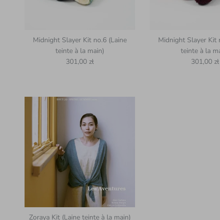
Midnight Slayer Kit no.6 (Laine
Midnight Slayer Kit 
teinte à la main)
teinte à la m
Prix habituel
Prix habit
301,00 zł
301,00 zł
Zoraya Kit (Laine teinte à la main)