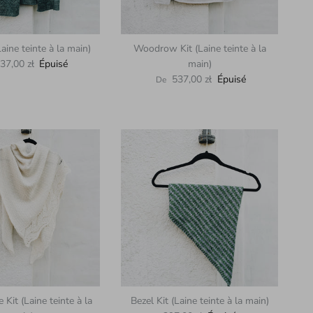
Laine teinte à la main)
Woodrow Kit (Laine teinte à la
abituel
37,00 zł
Épuisé
main)
Prix habituel
537,00 zł
Épuisé
De
Kit (Laine teinte à la
Bezel Kit (Laine teinte à la main)