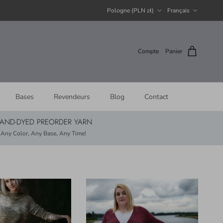
Pays
Langue
Pologne (PLN zł)
Français
Compte
Panier
Bases
Revendeurs
Blog
Contact
AND-DYED PREORDER YARN
Any Color, Any Base, Any Time!