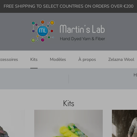
FREE SHIPPING TO SELECT COUNTRIES ON ORDERS OVER €200
cessoires
Kits
Modèles
À propos
Zelazna Wool
H
Kits