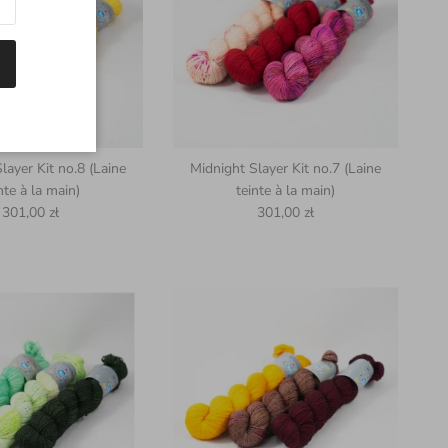
layer Kit no.8 (Laine
Midnight Slayer Kit no.7 (Laine
nte à la main)
teinte à la main)
Prix habituel
Prix habituel
301,00 zł
301,00 zł