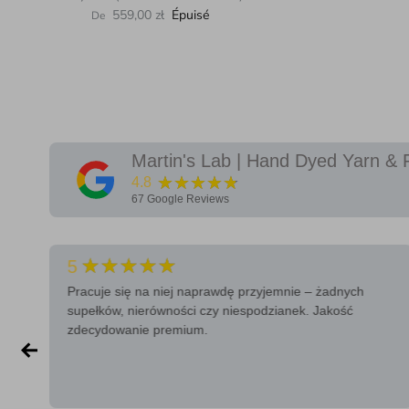
Prix habituel
559,00 zł
Épuisé
De
Martin's Lab | Hand Dyed Yarn & 
★★★★★
4.8
67
Google Reviews
★★★★★
5
Pracuje się na niej naprawdę przyjemnie – żadnych
supełków, nierówności czy niespodzianek. Jakość
zdecydowanie premium.