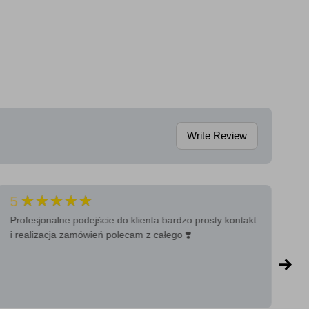
Write Review
★★★★★
5
5
Profesjonalne podejście do klienta bardzo prosty kontakt
Ba
i realizacja zamówień polecam z całego ❣️
a 