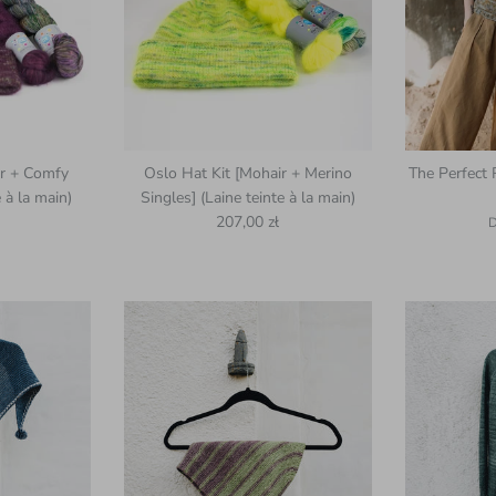
ir + Comfy
Oslo Hat Kit [Mohair + Merino
The Perfect 
 à la main)
Singles] (Laine teinte à la main)
uel
Prix habituel
Pr
207,00 zł