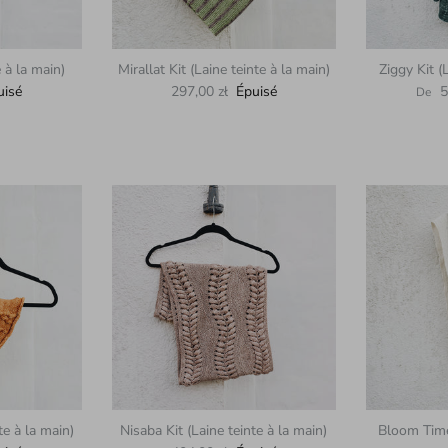
e à la main)
Mirallat Kit (Laine teinte à la main)
Ziggy Kit (
Prix habituel
Prix h
uisé
297,00 zł
Épuisé
5
De
te à la main)
Nisaba Kit (Laine teinte à la main)
Bloom Time 