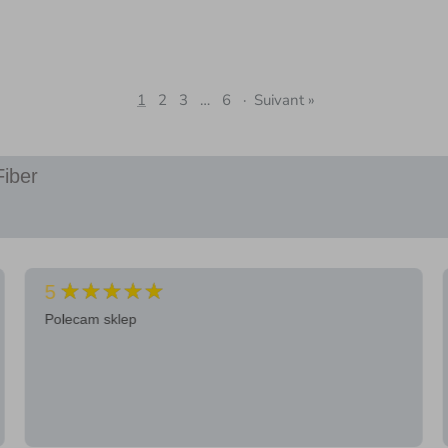
1
2
3
…
6
·
Suivant »
Fiber
★★★★★
5
Polecam sklep