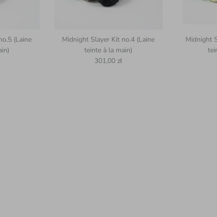
no.5 (Laine
Midnight Slayer Kit no.4 (Laine
Midnight S
ain)
teinte à la main)
tei
uel
Prix habituel
301,00 zł