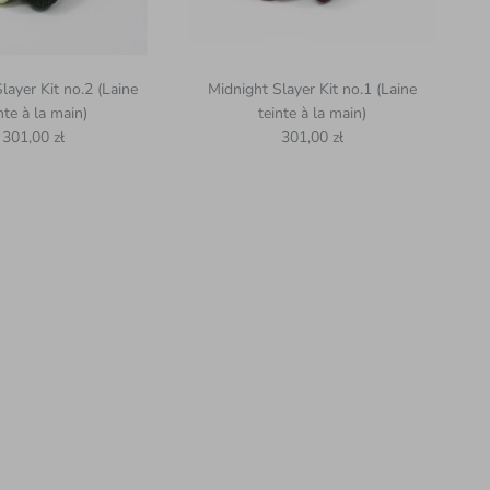
layer Kit no.2 (Laine
Midnight Slayer Kit no.1 (Laine
nte à la main)
teinte à la main)
Prix habituel
Prix habituel
301,00 zł
301,00 zł