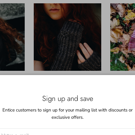
 (Laine teinte
Faolán Mitts Kit (Laine teinte à la
Feeria Kit (
Pri
main)
129
Prix habituel
uisé
146,00 zł
Épuisé
Sign up and save
Entice customers to sign up for your mailing list with discounts or
exclusive offers.