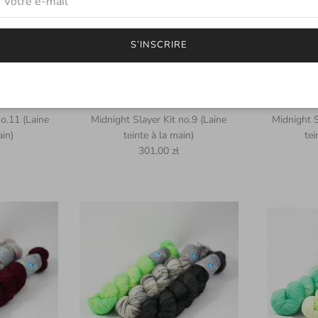
S’INSCRIRE
no.11 (Laine
Midnight Slayer Kit no.9 (Laine
Midnight S
ain)
teinte à la main)
tei
uel
Prix habituel
301,00 zł