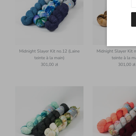
Midnight Slayer Kit no.12 (Laine
Midnight Slayer Kit 
teinte à la main)
teinte à la m
Prix habituel
Prix habit
301,00 zł
301,00 zł