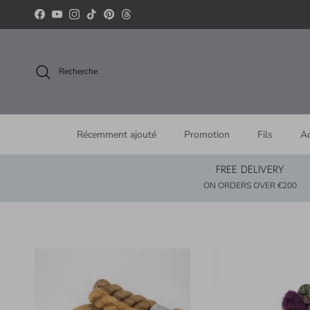
Aller au contenu
Facebook
YouTube
Instagram
TikTok
Pinterest
Threads
Recherche
Récemment ajouté
Promotion
Fils
Ac
FREE DELIVERY
ON ORDERS OVER €200