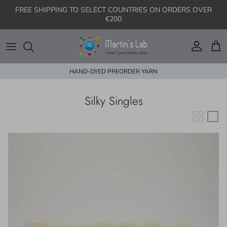
Aller au contenu
FREE SHIPPING TO SELECT COUNTRIES ON ORDERS OVER
€200
Compte
Pani
HAND-DYED PREORDER YARN
Silky Singles