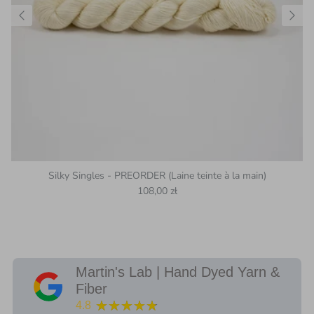
Silky Singles - PREORDER (Laine teinte à la main)
Prix habituel
108,00 zł
Martin's Lab | Hand Dyed Yarn &
Fiber
★★★★★
4.8