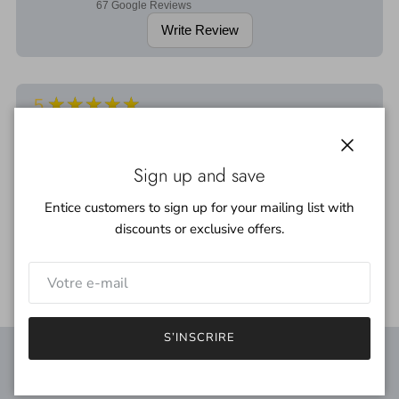
67
Google Reviews
Write Review
★★★★★
5
Bardzo solidna ręcznie farbowana wełna. Kolory spójne, a
przędza dobrze przygotowana do pracy.
Fermer
Sign up and save
Entice customers to sign up for your mailing list with
discounts or exclusive offers.
Małgorzata Wiercik
7 months ago
S’INSCRIRE
Free domestic delivery!
Your nearest store