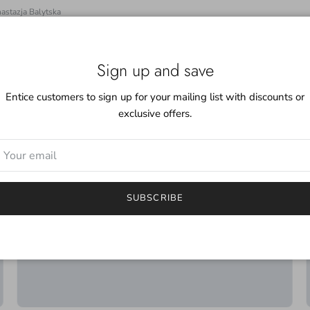
astazja Balytska
Back to Uutiset
Sign up and save
Entice customers to sign up for your mailing list with discounts or
exclusive offers.
Fiber
★★★★★
SUBSCRIBE
5
Polecam sklep