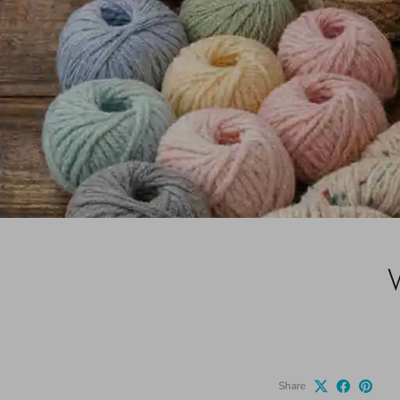
W
Share