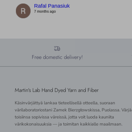
Rafal Panasiuk
7 months ago
Free domestic delivery!
Martin's Lab Hand Dyed Yarn and Fiber
Käsinvärjättyä lankaa tieteellisellä otteella, suoraan
värilaboratoriostani Zamek Bierzgłowskissa, Puolassa. Värj
toisiinsa sopivissa väreissä, jotta voit luoda kauniita
värikokonaisuuksia — ja toimitan kaikkialle maailmaan.