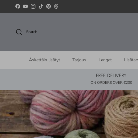
Skip to content
Facebook
YouTube
Instagram
TikTok
Pinterest
Threads
Search
Äskettäin lisätyt
Tarjous
Langat
Lisätar
FREE DELIVERY
ON ORDERS OVER €200