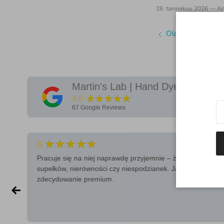
28. tammikuu 2026
—
An
Older articles
Martin's Lab | Hand Dyed Yarn & 
★★★★★
4.8
67
Google Reviews
★★★★★
5
Pracuje się na niej naprawdę przyjemnie – żadnych
supełków, nierówności czy niespodzianek. Jakość
zdecydowanie premium.