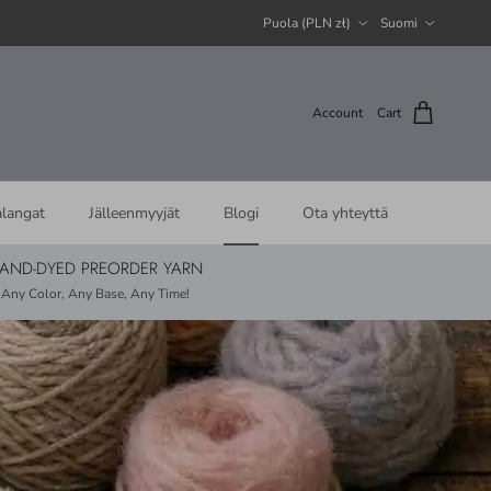
Country/Region
Language
Puola (PLN zł)
Suomi
Account
Cart
alangat
Jälleenmyyjät
Blogi
Ota yhteyttä
AND-DYED PREORDER YARN
Any Color, Any Base, Any Time!