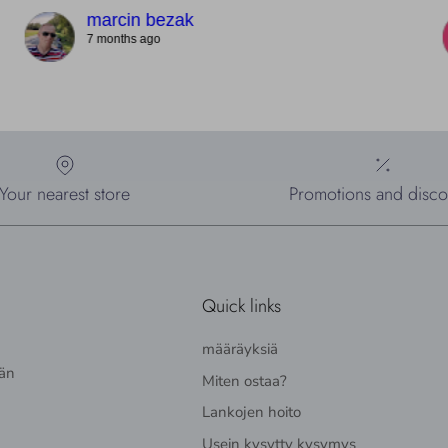
marcin bezak
7 months ago
Your nearest store
Promotions and disco
Quick links
määräyksiä
ään
Miten ostaa?
Lankojen hoito
Usein kysytty kysymys